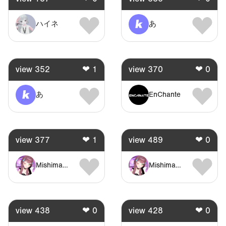
ハイネ
あ
view
352
❤
1
view
370
❤
0
あ
EnChante
view
377
❤
1
view
489
❤
0
MishimaHiaka
MishimaHiaka
view
438
❤
0
view
428
❤
0