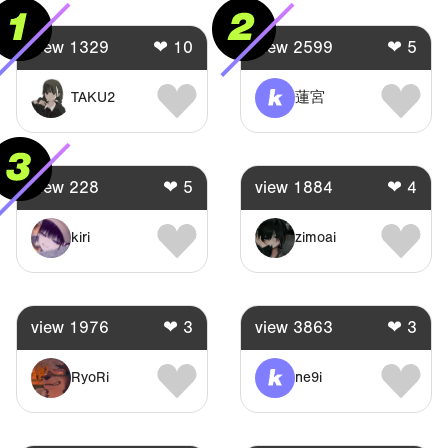
view
1329
❤
10
view
2599
❤
5
TAKU2
蓮宮
view
228
❤
5
view
1884
❤
4
kiri
zimoai
view
1976
❤
3
view
3863
❤
3
RyoRi
ne9i