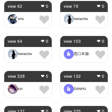
view
62
❤
0
view
79
❤
0
enu
hanacha
view
64
❤
0
view
103
❤
0
hanacha
悪口本舗
view
228
❤
5
view
132
❤
0
kiri
DANHU
view
137
❤
0
view
335
❤
0