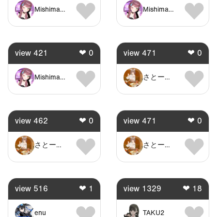
MishimaHiaka
MishimaHiaka
view
421
❤
0
view
471
❤
0
MishimaHiaka
さとーこずみっく
view
462
❤
0
view
471
❤
0
さとーこずみっく
さとーこずみっく
view
516
❤
1
view
1329
❤
18
enu
TAKU2