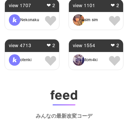
view
1707
❤
2
view
1101
❤
2
Nekonaku
sim sim
view
4713
❤
2
view
1554
❤
2
otenki
itom4ki
feed
みんなの最新改変コーデ