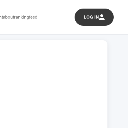
nt
about
ranking
feed
LOG IN