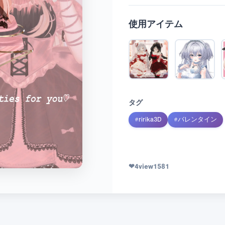
使用アイテム
タグ
#
ririka3D
#
バレンタイン
❤
4
view
1581