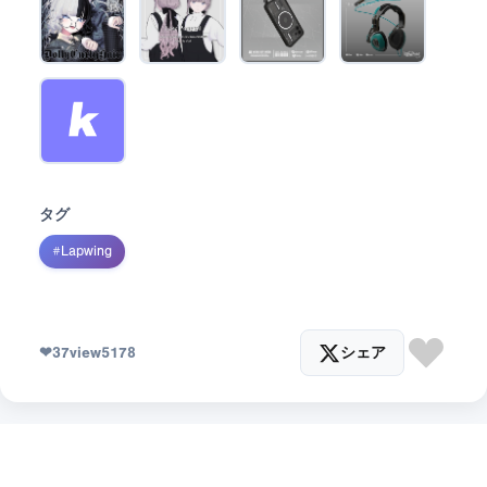
タグ
#
Lapwing
❤
37
view
5178
シェア