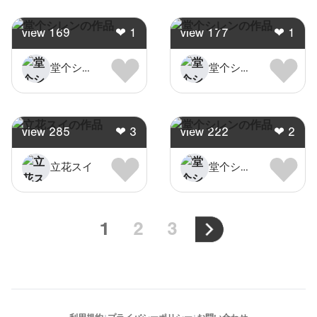
view
169
❤
1
view
177
❤
1
堂个シレン
堂个シレン
view
285
❤
3
view
222
❤
2
立花スイ
堂个シレン
1
2
3