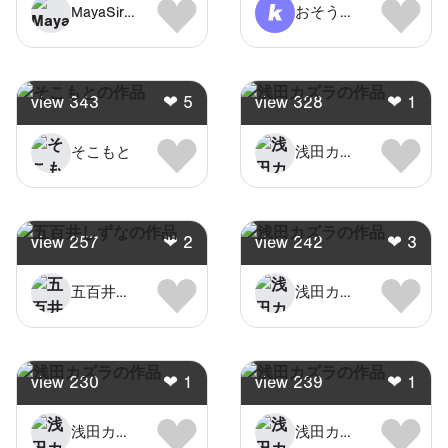
MayaSirFish
おそうざい
view
343
❤
5
view
328
❤
1
そこもと
浅田カズラ
view
257
❤
2
view
242
❤
3
五百井しずな
浅田カズラ
view
230
❤
1
view
239
❤
1
浅田カズラ
浅田カズラ