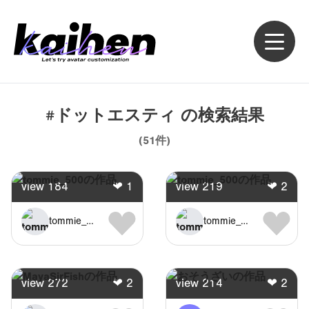
#ドットエスティ
の検索結果
(
51
件)
view
184
❤
1
view
219
❤
2
tommie_500
tommie_500
view
272
❤
2
view
214
❤
2