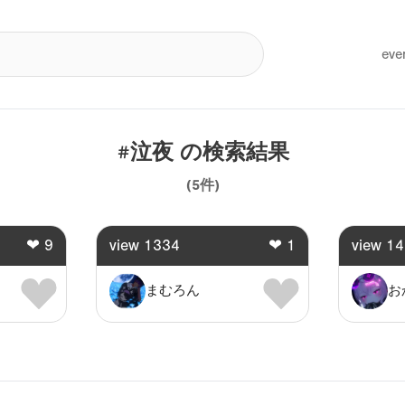
eve
#泣夜
の検索結果
(
5
件)
❤
9
view
1334
❤
1
view
14
まむろん