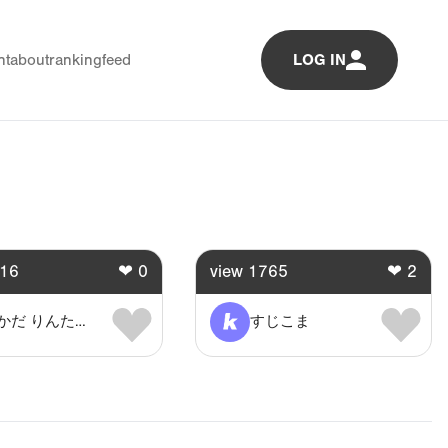
nt
about
ranking
feed
LOG IN
16
❤
0
view
1765
❤
2
おかだ りんたろう。
すじこま