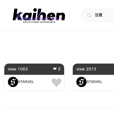
検索
view
1063
❤
2
view
2073
STARXEL
STARXEL