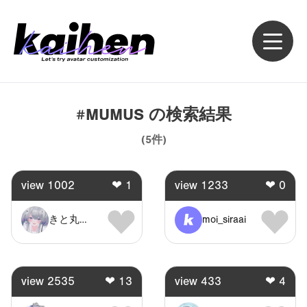
#MUMUS
の検索結果
(
5
件)
view
1002
❤
1
view
1233
❤
0
きと丸水産
moi_siraai
view
2535
❤
13
view
433
❤
4